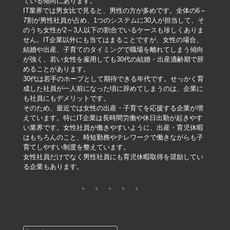
ている傾向にあります。
IT業界では男女比で見ると、男性の方が多めです。全体の6～
7割が男性社員が占め、1つのシステムに30人が担当して、そ
のうち女性が2～3人以下の割合でいるケースも珍しくありま
せん。IT企業以外にも当てはまることですが、女性の場合、
結婚や出産、子育てのタイミングで職場を離れてしまう傾向
が強く、若い女性を雇用しても30代の結婚・出産適齢期で辞
めることがあります。
30代は若手のホープとして期待できる年代です。せっかく育
成した社員が一人前になった頃に辞めてしまうのは、企業に
も社員にもデメリットです。
そのため、最近では女性の出産・子育てを応援する企業が増
えています。特にIT企業は長時間労働や休日出勤が起きやす
い業界です。女性社員が働きやすいように、出産・育児休暇
はもちろんのこと、時短勤務やテレワークで働きながらも子
育てしやすい制度を整えています。
女性社員だけでなく男性社員にも育児休暇取得を奨励してい
る企業もあります。