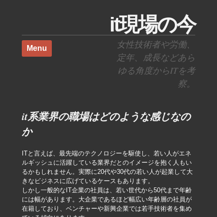
it現場の今
Skip to content
女性技術者や労働、
Menu
定年、成長などあら
ゆる角度からITを考
察。
it系業界の職場はどのような感じなの
か
ITと言えば、最先端のテクノロジーを駆使し、若い人がエネ
ルギッシュに活躍している業界だとのイメージを抱く人もい
るかもしれません。実際に20代や30代の若い人が起業して大
きなビジネスに広げているケースもあります。
しかし一般的なIT企業の社員は、若い世代から50代まで年齢
には幅があります。大企業であるほど幅広い年齢層の社員が
在籍しており、ベンチャーや新興企業では若手技術者を集め