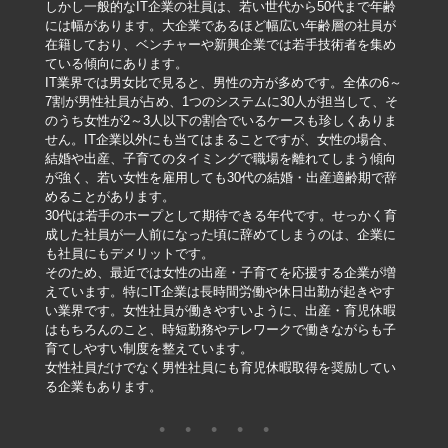
しかし一般的なIT企業の社員は、若い世代から50代まで年齢
には幅があります。大企業であるほど幅広い年齢層の社員が
在籍しており、ベンチャーや新興企業では若手技術者を集め
ている傾向にあります。
IT業界では男女比で見ると、男性の方が多めです。全体の6～
7割が男性社員が占め、1つのシステムに30人が担当して、そ
のうち女性が2～3人以下の割合でいるケースも珍しくありま
せん。IT企業以外にも当てはまることですが、女性の場合、
結婚や出産、子育てのタイミングで職場を離れてしまう傾向
が強く、若い女性を雇用しても30代の結婚・出産適齢期で辞
めることがあります。
30代は若手のホープとして期待できる年代です。せっかく育
成した社員が一人前になった頃に辞めてしまうのは、企業に
も社員にもデメリットです。
そのため、最近では女性の出産・子育てを応援する企業が増
えています。特にIT企業は長時間労働や休日出勤が起きやす
い業界です。女性社員が働きやすいように、出産・育児休暇
はもちろんのこと、時短勤務やテレワークで働きながらも子
育てしやすい制度を整えています。
女性社員だけでなく男性社員にも育児休暇取得を奨励してい
る企業もあります。