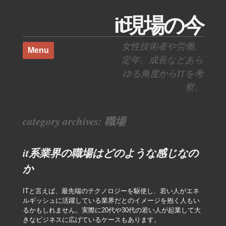
it現場の今
Skip to content
女性技術者や労働、
Menu
定年、成長などあら
ゆる角度からITを考
察。
category archives:
職場
it系業界の職場はどのような感じなの
か
ITと言えば、最先端のテクノロジーを駆使し、若い人がエネ
ルギッシュに活躍している業界だとのイメージを抱く人もい
るかもしれません。実際に20代や30代の若い人が起業して大
きなビジネスに広げているケースもあります。